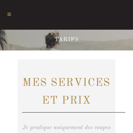
TARIFS
MES SERVICES
ET PRIX
Je pratique uniquement des coupes