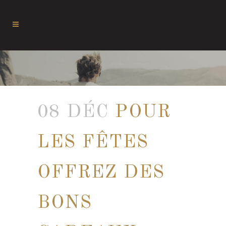
08 DÉC
POUR
LES FÊTES
OFFREZ DES
BONS